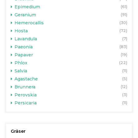
Epimedium
(61)
Geranium
(91)
Hemerocallis
(30)
Hosta
(72)
Lavandula
(7)
Paeonia
(83)
Papaver
(19)
Phlox
(22)
Salvia
(11)
Agastache
(5)
Brunnera
(12)
Perovskia
(3)
Persicaria
(11)
Gräser