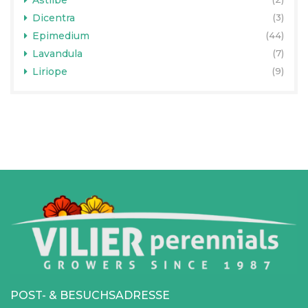
Astilbe
Dicentra
(3)
Epimedium
(44)
Lavandula
(7)
Liriope
(9)
POST- & BESUCHSADRESSE