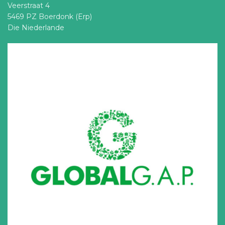
Veerstraat 4
5469 PZ Boerdonk (Erp)
Die Niederlande