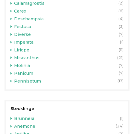
Calamagrostis
(2)
Carex
(6)
Deschampsia
(4)
Festuca
(3)
Diverse
(7)
Imperata
(1)
Liriope
(11)
Miscanthus
(21)
Molinia
(7)
Panicum
(7)
Pennisetum
(13)
Stecklinge
Brunnera
(1)
Anemone
(24)
(2)