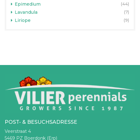
Epimedium
(44)
Lavandula
(7)
Liriope
(9)
POST- & BESUCHSADRESSE
Veerstraat 4
5469 PZ Boerdonk (Erp)