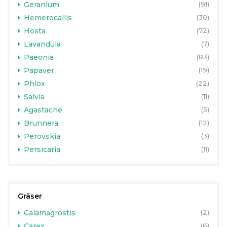
Geranium
(91)
Hemerocallis
(30)
Hosta
(72)
Lavandula
(7)
Paeonia
(83)
Papaver
(19)
Phlox
(22)
Salvia
(11)
Agastache
(5)
Brunnera
(12)
Perovskia
(3)
Persicaria
(11)
Gräser
Calamagrostis
(2)
Carex
(6)