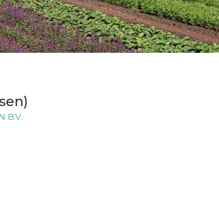
sen)
 B.V.