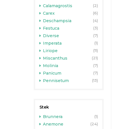
Calamagrostis
(2)
Carex
(6)
Deschampsia
(4)
Festuca
(3)
Diverse
(7)
Imperata
(1)
Liriope
(11)
Miscanthus
(21)
Molinia
(7)
Panicum
(7)
Pennisetum
(13)
Stek
Brunnera
(1)
Anemone
(24)