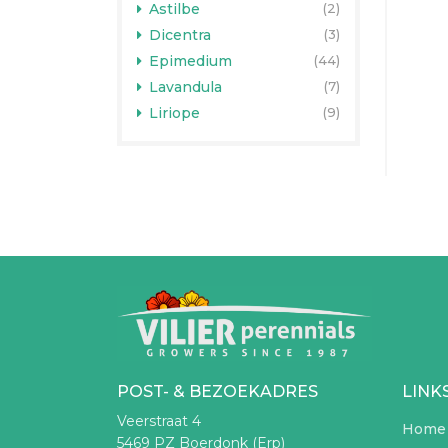
Astilbe
(2)
Dicentra
(3)
Epimedium
(44)
Lavandula
(7)
Liriope
(9)
POST- & BEZOEKADRES
LINK
Veerstraat 4
Home
5469 PZ Boerdonk (Erp)