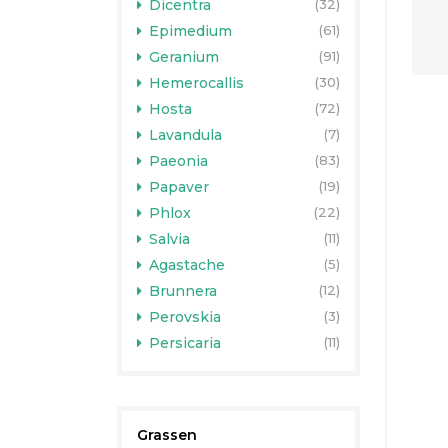
Dicentra
(32)
Epimedium
(61)
Geranium
(91)
Hemerocallis
(30)
Hosta
(72)
Lavandula
(7)
Paeonia
(83)
Papaver
(19)
Phlox
(22)
Salvia
(11)
Agastache
(5)
Brunnera
(12)
Perovskia
(3)
Persicaria
(11)
Grassen