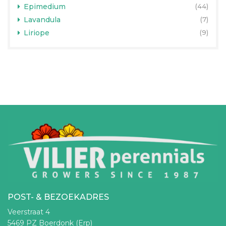
Epimedium
(44)
Lavandula
(7)
Liriope
(9)
POST- & BEZOEKADRES
Veerstraat 4
5469 PZ Boerdonk (Erp)