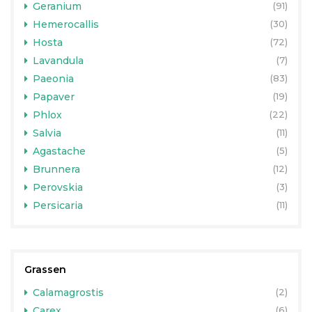
Geranium
(91)
Hemerocallis
(30)
Hosta
(72)
Lavandula
(7)
Paeonia
(83)
Papaver
(19)
Phlox
(22)
Salvia
(11)
Agastache
(5)
Brunnera
(12)
Perovskia
(3)
Persicaria
(11)
Grassen
Calamagrostis
(2)
Carex
(6)