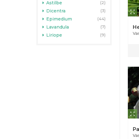
Astilbe
(2)
Dicentra
(3)
Epimedium
(44)
Lavandula
(7)
He
Va
Liriope
(9)
Pa
Va