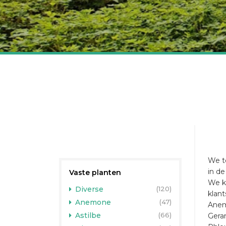
We t
in d
Vaste planten
We k
Diverse
(120)
klant
Anemone
(47)
Anem
Astilbe
(66)
Gera