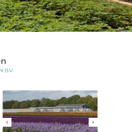
en
 B.V.