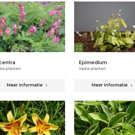
centra
Epimedium
ste planten
Vaste planten
Meer informatie
Meer informatie