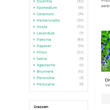
Phlox
Dicentra
(32)
aanbo
Epimedium
(61)
Geranium
(91)
Hemerocallis
(30)
Hosta
(72)
Lavandula
(7)
Paeonia
(83)
Papaver
(19)
Phlox
(22)
Salvia
(11)
Agastache
(5)
Brunnera
(12)
Perovskia
(3)
Di
Persicaria
(11)
Va
Grassen