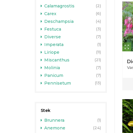
Calamagrostis
(2)
Carex
(6)
Deschampsia
(4)
Festuca
(3)
Diverse
(7)
Imperata
(1)
Liriope
(11)
Miscanthus
(21)
Di
Va
Molinia
(7)
Panicum
(7)
Pennisetum
(13)
Stek
Brunnera
(1)
Anemone
(24)