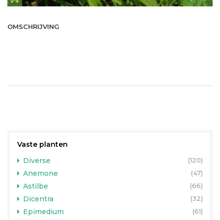
OMSCHRIJVING
Vaste planten
Diverse
(120)
Anemone
(47)
Astilbe
(66)
Dicentra
(32)
Epimedium
(61)