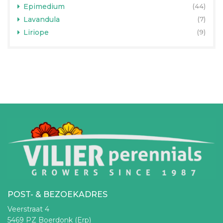
Epimedium
(44)
Lavandula
(7)
Liriope
(9)
POST- & BEZOEKADRES
Veerstraat 4
5469 PZ Boerdonk (Erp)