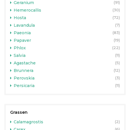
Geranium
(91)
Hemerocallis
(30)
Hosta
(72)
Lavandula
(7)
Paeonia
(83)
Papaver
(19)
Phlox
(22)
Salvia
(11)
Agastache
(5)
Brunnera
(12)
Perovskia
(3)
Persicaria
(11)
Grassen
Calamagrostis
(2)
Carex
(6)